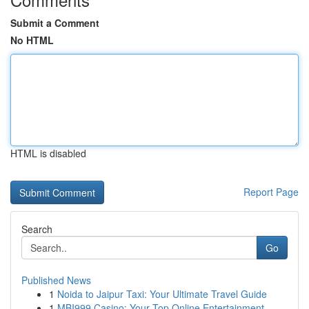
Submit a Comment
No HTML
HTML is disabled
Report Page
Search
Go
Published News
1
Noida to Jaipur Taxi: Your Ultimate Travel Guide
1
MBI999 Casino: Your Top Online Entertainment...