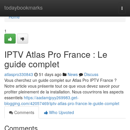
Home
todaybookmarks
Togg
navi
Home
1
IPTV Atlas Pro France : Le
guide complet
atlaspro330843
51 days ago
News
Discuss
Vous cherchez un guide complet sur Atlas Pro IPTV France ?
Notre article vous présente tout ce que vous devez savoir pour
profiter pleinement de la installation. Nous couvrirons les aspects
essentiels
https://aadamjpyy269983.get-
blogging.com/42057469/iptv-atlas-pro-france-le-guide-complet
Comments
Who Upvoted
Comments