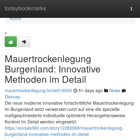
Home
todaybookmarks
Togg
navi
Home
1
Mauertrockenlegung
Burgenland: Innovative
Methoden im Detail
mauertrockenlegung-krnte519530
51 days ago
News
Discuss
Die neue moderne innovative fortschrittliche Mauertrockenlegung
im Burgenland setzt verwendet nutzt auf eine die spezielle
maßgeschneiderte individuelle optimierte Herangehensweise.
Konkret Im Detail werden eingesetzt
https://socials360.com/story12282068/mauertrockenlegung-
burgenland-innovative-methoden-im-detail