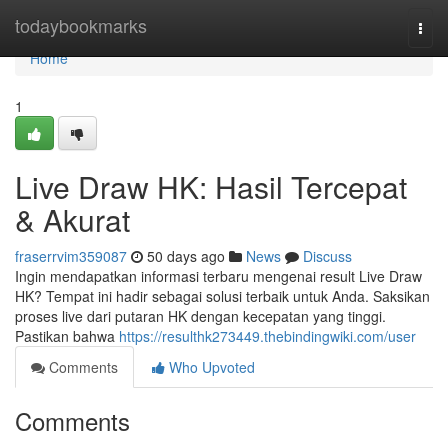
Home
todaybookmarks
Togg
navi
Home
1
Live Draw HK: Hasil Tercepat
& Akurat
fraserrvim359087
50 days ago
News
Discuss
Ingin mendapatkan informasi terbaru mengenai result Live Draw
HK? Tempat ini hadir sebagai solusi terbaik untuk Anda. Saksikan
proses live dari putaran HK dengan kecepatan yang tinggi.
Pastikan bahwa
https://resulthk273449.thebindingwiki.com/user
Comments
Who Upvoted
Comments