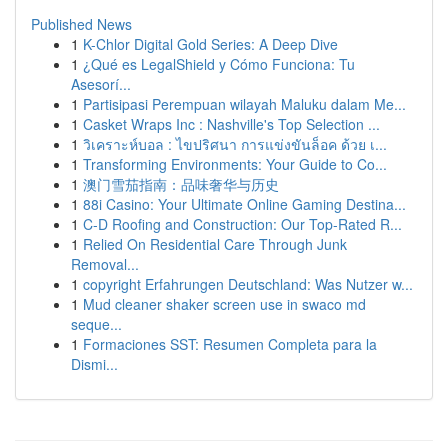
Published News
1
K-Chlor Digital Gold Series: A Deep Dive
1
¿Qué es LegalShield y Cómo Funciona: Tu
Asesorí...
1
Partisipasi Perempuan wilayah Maluku dalam Me...
1
Casket Wraps Inc : Nashville's Top Selection ...
1
วิเคราะห์บอล : ไขปริศนา การแข่งขันล็อค ด้วย เ...
1
Transforming Environments: Your Guide to Co...
1
澳门雪茄指南：品味奢华与历史
1
88i Casino: Your Ultimate Online Gaming Destina...
1
C-D Roofing and Construction: Our Top-Rated R...
1
Relied On Residential Care Through Junk
Removal...
1
copyright Erfahrungen Deutschland: Was Nutzer w...
1
Mud cleaner shaker screen use in swaco md
seque...
1
Formaciones SST: Resumen Completa para la
Dismi...