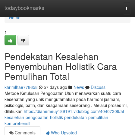
Home
todaybookmarks
Togg
navi
Home
1
Pendekatan Kesalehan
Penyembuhan Holistik Cara
Pemulihan Total
karimlhae778658
57 days ago
News
Discuss
Metode Ketulusan Pengobatan Utuh menawarkan suatu cara
kesehatan yang unik mengutamakan pada harmoni jasmani,
psikologis, batin, dan keagamaan seseorang . Melalui proses ini,
dilakukan
https://dianemeuy189191.vidublog.com/40407309/al-
kesalehan-pengobatan-holistik-pendekatan-pemulihan-
komprehensif
Comments
Who Upvoted