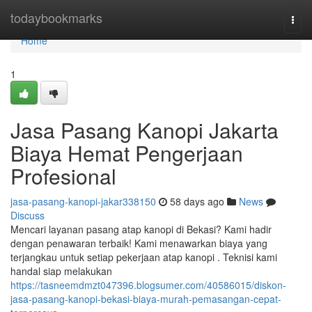
Home
todaybookmarks
Togg
navi
Home
1
Jasa Pasang Kanopi Jakarta
Biaya Hemat Pengerjaan
Profesional
jasa-pasang-kanopi-jakar338150
58 days ago
News
Discuss
Mencari layanan pasang atap kanopi di Bekasi? Kami hadir
dengan penawaran terbaik! Kami menawarkan biaya yang
terjangkau untuk setiap pekerjaan atap kanopi . Teknisi kami
handal siap melakukan
https://tasneemdmzt047396.blogsumer.com/40586015/diskon-
jasa-pasang-kanopi-bekasi-biaya-murah-pemasangan-cepat-