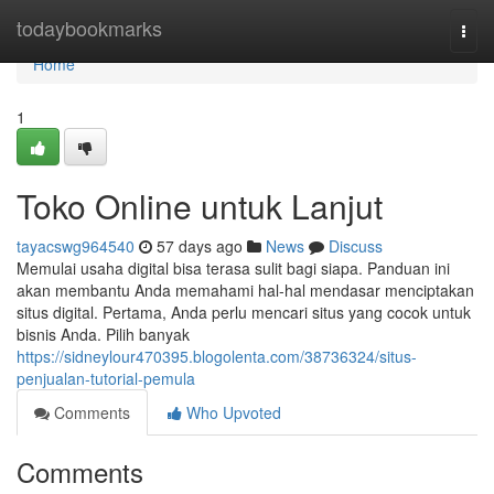
Home
todaybookmarks
Togg
navi
Home
1
Toko Online untuk Lanjut
tayacswg964540
57 days ago
News
Discuss
Memulai usaha digital bisa terasa sulit bagi siapa. Panduan ini
akan membantu Anda memahami hal-hal mendasar menciptakan
situs digital. Pertama, Anda perlu mencari situs yang cocok untuk
bisnis Anda. Pilih banyak
https://sidneylour470395.blogolenta.com/38736324/situs-
penjualan-tutorial-pemula
Comments
Who Upvoted
Comments