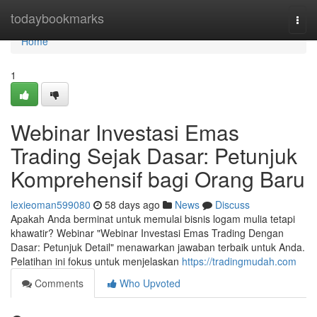
Home
todaybookmarks
Togg
navi
Home
1
Webinar Investasi Emas
Trading Sejak Dasar: Petunjuk
Komprehensif bagi Orang Baru
lexieoman599080
58 days ago
News
Discuss
Apakah Anda berminat untuk memulai bisnis logam mulia tetapi
khawatir? Webinar "Webinar Investasi Emas Trading Dengan
Dasar: Petunjuk Detail" menawarkan jawaban terbaik untuk Anda.
Pelatihan ini fokus untuk menjelaskan
https://tradingmudah.com
Comments
Who Upvoted