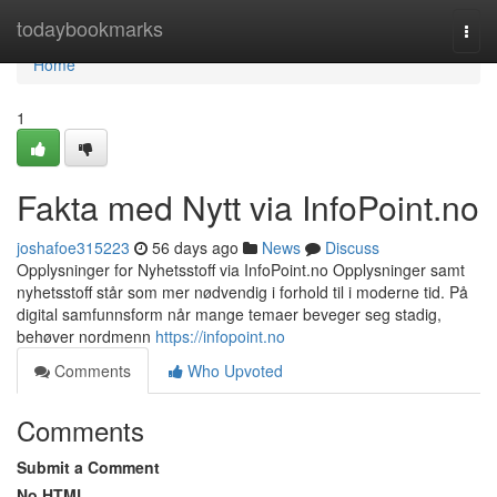
Home
todaybookmarks
Togg
navi
Home
1
Fakta med Nytt via InfoPoint.no
joshafoe315223
56 days ago
News
Discuss
Opplysninger for Nyhetsstoff via InfoPoint.no Opplysninger samt
nyhetsstoff står som mer nødvendig i forhold til i moderne tid. På
digital samfunnsform når mange temaer beveger seg stadig,
behøver nordmenn
https://infopoint.no
Comments
Who Upvoted
Comments
Submit a Comment
No HTML