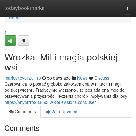
Home
todaybookmarks
Togg
navi
Home
1
Wrozka: Mit i magia polskiej
wsi
marleyxeyv120113
58 days ago
News
Discuss
Czarownica to postać głęboko zakorzeniona w mitach i magii
polskiej wieśni . Tradycyjnie wierzono , że posiada ona moc do
przewidywania przyszłości, leczenia chorób i wpływania dla losy
https://anyarrro983693.wikitelevisions.com/user
Comments
Who Upvoted
Comments