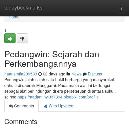
Home
todaybookmarks
Togg
navi
Home
1
Pedangwin: Sejarah dan
Perkembangannya
haarismifa299533
62 days ago
News
Discuss
Pedangwin ialah salah satu bukti berharga yang masyarakat
dahulu di daerah Manggarai. Pada masa alat ini berfungsi
sebagai alat perlindungan di era perseteruan di antara suku ,
seiring
https://aadamjnyi037394.blogpixi.com/profile
Comments
Who Upvoted
Comments