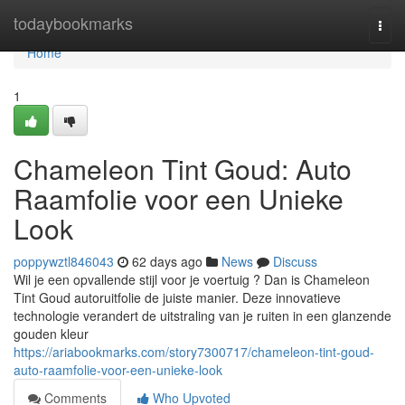
Home
todaybookmarks
Togg
navi
Home
1
Chameleon Tint Goud: Auto
Raamfolie voor een Unieke
Look
poppywztl846043
62 days ago
News
Discuss
Wil je een opvallende stijl voor je voertuig ? Dan is Chameleon
Tint Goud autoruitfolie de juiste manier. Deze innovatieve
technologie verandert de uitstraling van je ruiten in een glanzende
gouden kleur
https://ariabookmarks.com/story7300717/chameleon-tint-goud-
auto-raamfolie-voor-een-unieke-look
Comments
Who Upvoted