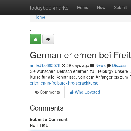
Home
todaybookmarks
Home
New
Submit
Home
1
German erlernen bei Freib
amiedibc665578
59 days ago
News
Discuss
Sie wünschen Deutsch erlernen zu Freiburg? Unsere Sp
Kurse für alle Kenntnisse, von dem Anfänger bis zum 
erlernen-in-freiburg-ihre-sprachkurse
Comments
Who Upvoted
Comments
Submit a Comment
No HTML