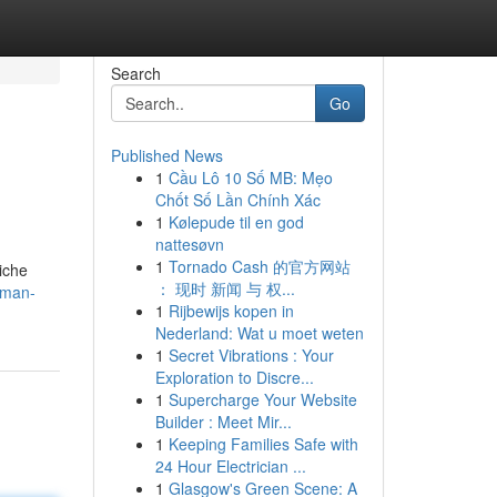
Search
Go
Published News
1
Cầu Lô 10 Số MB: Mẹo
Chốt Số Lần Chính Xác
1
Kølepude til en god
nattesøvn
1
Tornado Cash 的官方网站
iche
： 现时 新闻 与 权...
rman-
1
Rijbewijs kopen in
Nederland: Wat u moet weten
1
Secret Vibrations : Your
Exploration to Discre...
1
Supercharge Your Website
Builder : Meet Mir...
1
Keeping Families Safe with
24 Hour Electrician ...
1
Glasgow's Green Scene: A