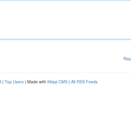
Rep
d
|
Top Users
| Made with
Kliqqi CMS
|
All RSS Feeds