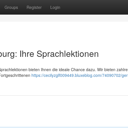
Groups
Register
Login
urg: Ihre Sprachlektionen
rachlektionen bieten Ihnen die ideale Chance dazu. Wir bieten zahlre
Fortgeschrittenen
https://cecilyzglf009449.bluxeblog.com/74090702/ge