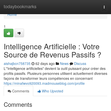
Home
todaybookmarks
Togg
navi
Home
1
Intelligence Artificielle : Votre
Source de Revenus Passifs ?
aishajbcn758735
62 days ago
News
Discuss
L'"intelligence artificielles" devient la outil puissant pour créer des
profits passifs. Plusieurs personnes utilisent actuellement diverses
façons de transformer leurs compétences en concernant
https://minafwvo920093.madmouseblog.com/profile
Comments
Who Upvoted
Comments