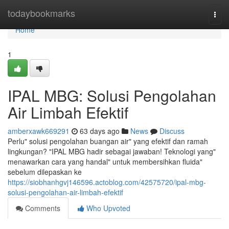
Home
todaybookmarks
Togg
navi
Home
1
IPAL MBG: Solusi Pengolahan
Air Limbah Efektif
amberxawk669291
63 days ago
News
Discuss
Perlu" solusi pengolahan buangan air" yang efektif dan ramah
lingkungan? "IPAL MBG hadir sebagai jawaban! Teknologi yang"
menawarkan cara yang handal" untuk membersihkan fluida"
sebelum dilepaskan ke
https://siobhanhgvj146596.actoblog.com/42575720/ipal-mbg-
solusi-pengolahan-air-limbah-efektif
Comments
Who Upvoted