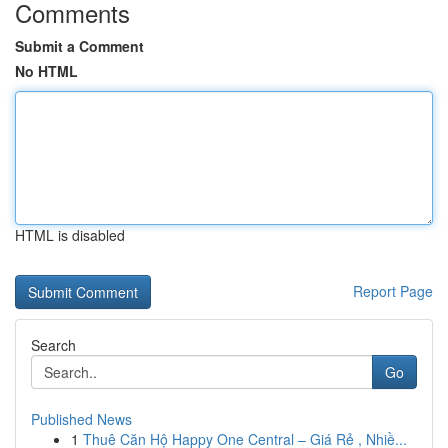
Comments
Submit a Comment
No HTML
HTML is disabled
Report Page
Search
Go
Published News
1
Thuê Căn Hộ Happy One Central – Giá Rẻ , Nhiề...