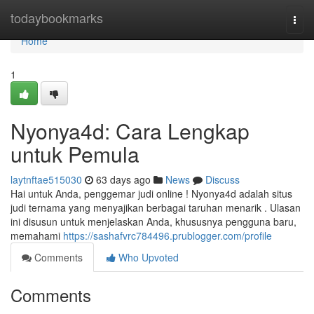
Home
todaybookmarks
Togg
navi
Home
1
Nyonya4d: Cara Lengkap
untuk Pemula
laytnftae515030
63 days ago
News
Discuss
Hai untuk Anda, penggemar judi online ! Nyonya4d adalah situs
judi ternama yang menyajikan berbagai taruhan menarik . Ulasan
ini disusun untuk menjelaskan Anda, khususnya pengguna baru,
memahami
https://sashafvrc784496.prublogger.com/profile
Comments
Who Upvoted
Comments