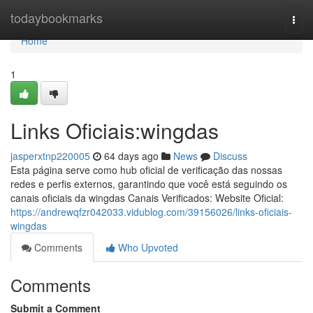
Home
todaybookmarks
Togg
navi
Home
1
Links Oficiais:wingdas
jasperxtnp220005
64 days ago
News
Discuss
Esta página serve como hub oficial de verificação das nossas
redes e perfis externos, garantindo que você está seguindo os
canais oficiais da wingdas Canais Verificados: Website Oficial:
https://andrewqfzr042033.vidublog.com/39156026/links-oficiais-
wingdas
Comments
Who Upvoted
Comments
Submit a Comment