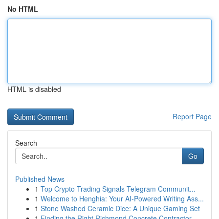
No HTML
HTML is disabled
Report Page
Search
Go
Published News
1
Top Crypto Trading Signals Telegram Communit...
1
Welcome to Henghia: Your AI-Powered Writing Ass...
1
Stone Washed Ceramic Dice: A Unique Gaming Set
1
Finding the Right Richmond Concrete Contractor ...