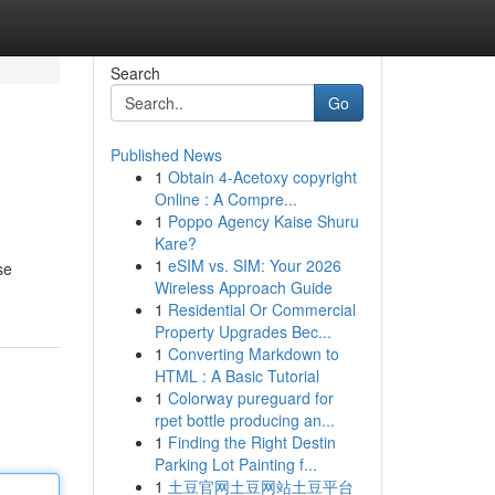
Search
Go
Published News
1
Obtain 4-Acetoxy copyright
Online : A Compre...
1
Poppo Agency Kaise Shuru
Kare?
1
eSIM vs. SIM: Your 2026
se
Wireless Approach Guide
1
Residential Or Commercial
Property Upgrades Bec...
1
Converting Markdown to
HTML : A Basic Tutorial
1
Colorway pureguard for
rpet bottle producing an...
1
Finding the Right Destin
Parking Lot Painting f...
1
土豆官网土豆网站土豆平台