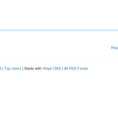
Rep
d
|
Top Users
| Made with
Kliqqi CMS
|
All RSS Feeds