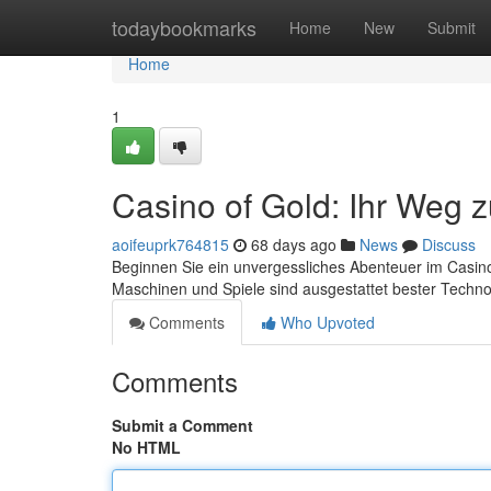
Home
todaybookmarks
Home
New
Submit
Home
1
Casino of Gold: Ihr Weg 
aoifeuprk764815
68 days ago
News
Discuss
Beginnen Sie ein unvergessliches Abenteuer im Casino o
Maschinen und Spiele sind ausgestattet bester Techno
Comments
Who Upvoted
Comments
Submit a Comment
No HTML