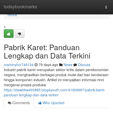
Home
todaybookmarks
Togg
navi
Home
1
Pabrik Karet: Panduan
Lengkap dan Data Terkini
marvinyhcr746134
79 days ago
News
Discuss
Industri pabrik karet merupakan sektor kritis dalam perekonomian
negara, menghasilkan berbagai produk mulai dari ban kendaraan
hingga komponen industri. Artikel ini menyajikan informasi rinci
mengenai proses produksi
https://idawbbw493885.blog4youth.com/41909987/pabrik-karet-
panduan-lengkap-dan-data-terkini
Comments
Who Upvoted