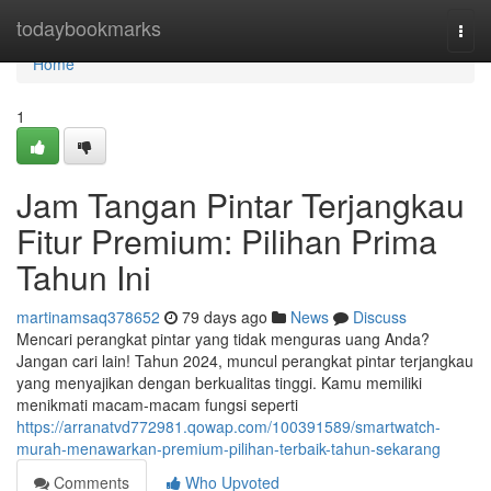
Home
todaybookmarks
Togg
navi
Home
1
Jam Tangan Pintar Terjangkau
Fitur Premium: Pilihan Prima
Tahun Ini
martinamsaq378652
79 days ago
News
Discuss
Mencari perangkat pintar yang tidak menguras uang Anda?
Jangan cari lain! Tahun 2024, muncul perangkat pintar terjangkau
yang menyajikan dengan berkualitas tinggi. Kamu memiliki
menikmati macam-macam fungsi seperti
https://arranatvd772981.qowap.com/100391589/smartwatch-
murah-menawarkan-premium-pilihan-terbaik-tahun-sekarang
Comments
Who Upvoted