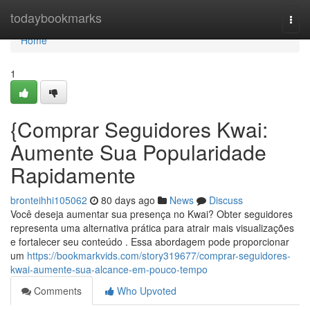
Home
todaybookmarks
Togg
navi
Home
1
{Comprar Seguidores Kwai:
Aumente Sua Popularidade
Rapidamente
bronteihhi105062
80 days ago
News
Discuss
Você deseja aumentar sua presença no Kwai? Obter seguidores
representa uma alternativa prática para atrair mais visualizações
e fortalecer seu conteúdo . Essa abordagem pode proporcionar
um
https://bookmarkvids.com/story319677/comprar-seguidores-
kwai-aumente-sua-alcance-em-pouco-tempo
Comments
Who Upvoted