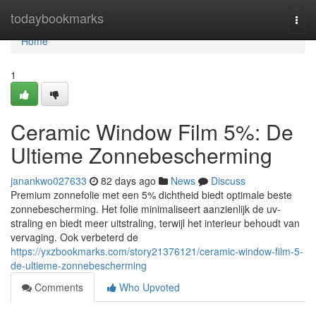
Home
todaybookmarks
Togg
navi
Home
1
Ceramic Window Film 5%: De
Ultieme Zonnebescherming
janankwo027633
82 days ago
News
Discuss
Premium zonnefolie met een 5% dichtheid biedt optimale beste
zonnebescherming. Het folie minimaliseert aanzienlijk de uv-
straling en biedt meer uitstraling, terwijl het interieur behoudt van
vervaging. Ook verbeterd de
https://yxzbookmarks.com/story21376121/ceramic-window-film-5-
de-ultieme-zonnebescherming
Comments
Who Upvoted