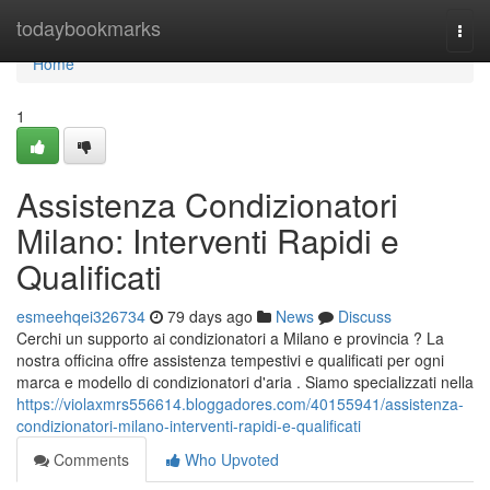
Home
todaybookmarks
Togg
navi
Home
1
Assistenza Condizionatori
Milano: Interventi Rapidi e
Qualificati
esmeehqei326734
79 days ago
News
Discuss
Cerchi un supporto ai condizionatori a Milano e provincia ? La
nostra officina offre assistenza tempestivi e qualificati per ogni
marca e modello di condizionatori d'aria . Siamo specializzati nella
https://violaxmrs556614.bloggadores.com/40155941/assistenza-
condizionatori-milano-interventi-rapidi-e-qualificati
Comments
Who Upvoted