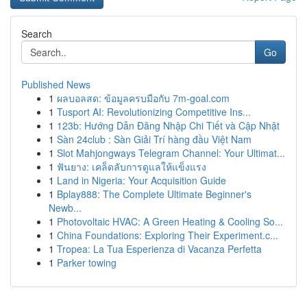
Search
Go
Published News
1
ผลบอลสด: ข้อมูลครบมือกับ 7m-goal.com
1
Tusport AI: Revolutionizing Competitive Ins...
1
123b: Hướng Dẫn Đăng Nhập Chi Tiết và Cập Nhật
1
Sàn 24club : Sàn Giải Trí hàng đầu Việt Nam
1
Slot Mahjongways Telegram Channel: Your Ultimat...
1
ฟันยาง: เคล็ดลับการดูแลให้แข็งแรง
1
Land in Nigeria: Your Acquisition Guide
1
Bplay888: The Complete Ultimate Beginner's
Newb...
1
Photovoltaic HVAC: A Green Heating & Cooling So...
1
China Foundations: Exploring Their Experiment.c...
1
Tropea: La Tua Esperienza di Vacanza Perfetta
1
Parker towing