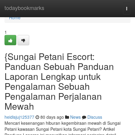
Home
todaybookmarks
Togg
navi
Home
1
{Sungai Petani Escort:
Panduan Sebuah Panduan
Laporan Lengkap untuk
Pengalaman Sebuah
Pengalaman Perjalanan
Mewah
heidisjuj125377
80 days ago
News
Discuss
Mencari kesenangan hiburan kegembiraan mewah di Sungai
Petani kawasan Sungai Petani kota Sungai Petani? Artikel