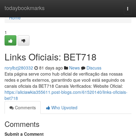
Home
todaybookmarks
Togg
navi
Home
1
Links Oficiais: BET718
rorylbzj280332
81 days ago
News
Discuss
Esta página serve como hub oficial de verificação das nossas
redes e perfis externos, garantindo que você está seguindo os
canais oficiais da BET718 Canais Verificados: Website Oficial:
https://aliciawkia355611.post-blogs.com/61520140/links-oficiais-
bet718
Comments
Who Upvoted
Comments
Submit a Comment