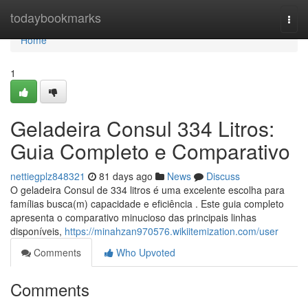
Home
todaybookmarks
Togg
navi
Home
1
Geladeira Consul 334 Litros:
Guia Completo e Comparativo
nettiegplz848321
81 days ago
News
Discuss
O geladeira Consul de 334 litros é uma excelente escolha para
famílias busca(m) capacidade e eficiência . Este guia completo
apresenta o comparativo minucioso das principais linhas
disponíveis,
https://minahzan970576.wikiitemization.com/user
Comments
Who Upvoted
Comments