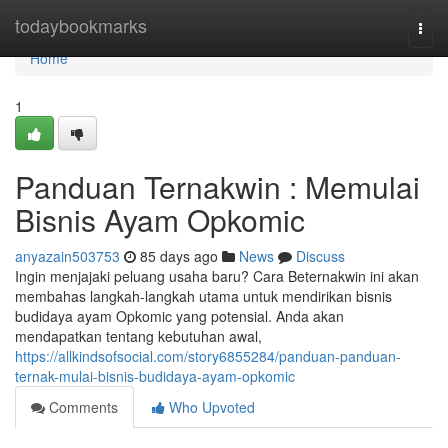
Home
todaybookmarks
Togg
navi
Home
1
Panduan Ternakwin : Memulai
Bisnis Ayam Opkomic
anyazain503753
85 days ago
News
Discuss
Ingin menjajaki peluang usaha baru? Cara Beternakwin ini akan
membahas langkah-langkah utama untuk mendirikan bisnis
budidaya ayam Opkomic yang potensial. Anda akan
mendapatkan tentang kebutuhan awal,
https://allkindsofsocial.com/story6855284/panduan-panduan-
ternak-mulai-bisnis-budidaya-ayam-opkomic
Comments
Who Upvoted