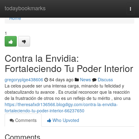
Home
todaybookmarks
Togg
navi
Home
1
Contra la Envidia:
Fortaleciendo Tu Poder Interior
gregoryplge438606
84 days ago
News
Discuss
La celos puede ser una intensa carga, minando tu felicidad y
obstaculizando tu avance . Es crucial reconocer que la reacción
de la frustración de otros no es un reflejo de tu mérito , sino una
https://theresafxdr136566.blogdigy.com/contra-la-envidia-
fortaleciendo-tu-poder-interior-66237650
Comments
Who Upvoted
Comments