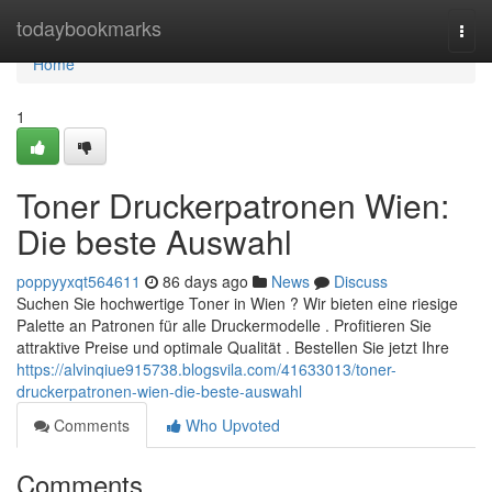
Home
todaybookmarks
Togg
navi
Home
1
Toner Druckerpatronen Wien:
Die beste Auswahl
poppyyxqt564611
86 days ago
News
Discuss
Suchen Sie hochwertige Toner in Wien ? Wir bieten eine riesige
Palette an Patronen für alle Druckermodelle . Profitieren Sie
attraktive Preise und optimale Qualität . Bestellen Sie jetzt Ihre
https://alvinqiue915738.blogsvila.com/41633013/toner-
druckerpatronen-wien-die-beste-auswahl
Comments
Who Upvoted
Comments