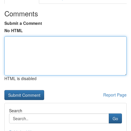
Comments
Submit a Comment
No HTML
HTML is disabled
Report Page
Search
Go