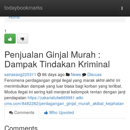
Home
todaybookmarks
Togg
navi
Home
1
Penjualan Ginjal Murah :
Dampak Tindakan Kriminal
sairaeaxg225311
86 days ago
News
Discuss
Fenomena perdagangan ginjal ilegal yang marak akhir-akhir ini
menimbulkan dampak yang luar biasa bagi korban yang terlibat.
Modus ilegal ini sering kali menjerat kelompok rentan dengan janji
pendapatan
https://zakariafufw669981.wiki-
cms.com/8482282/perdagangan_ginjal_murah_akibat_kejahatan
Comments
Who Upvoted
Comments