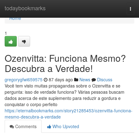
Home
todaybookmarks
Togg
navi
Home
1
Ozenvitta: Funciona Mesmo?
Descubra a Verdade!
gregorygfwi659575
87 days ago
News
Discuss
Você tem visto muitas propagandas sobre o Ozenvitta e se
pergunta: isso de verdade funciona? Várias pessoas buscam
dados acerca de este suplemento para reduzir a gordura e
conquistar o corpo perfeito
https://eternalbookmarks.com/story21285453/ozenvitta-funciona-
mesmo-descubra-a-verdade
Comments
Who Upvoted