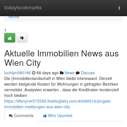
Home
todaybookmarks
Togg
navi
Home
1
Aktuelle Immobilien News aus
Wien City
luchfpn580186
88 days ago
News
Discuss
Die {Immobilienlandschaft in Wien bleibt interessant. Derzeit
werden steigende Kosten für Wohnungen in gefragten Bezirken
vermeldet. Analysten erwarten , dass die Kreditraten tendenziell
hoch bleiben
https://tiffanyrvlr575559.theblogfairy.com/40080516/jüngste-
immobilien-meldungen-aus-wien-city
Comments
Who Upvoted