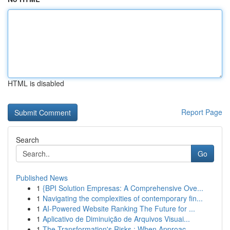
HTML is disabled
Report Page
Search
Go
Published News
1
{BPI Solution Empresas: A Comprehensive Ove...
1
Navigating the complexities of contemporary fin...
1
AI-Powered Website Ranking The Future for ...
1
Aplicativo de Diminuição de Arquivos Visuai...
1
The Transformation's Risks : When Approac...