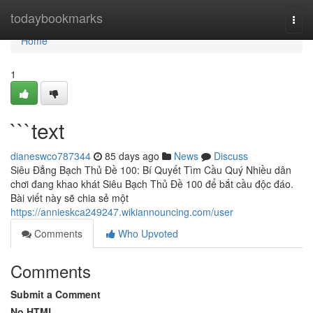
Home
todaybookmarks
Togg
navi
Home
1
```text
dianeswco787344
85 days ago
News
Discuss
Siêu Đẳng Bạch Thủ Đề 100: Bí Quyết Tìm Cầu Quý Nhiều dân
chơi đang khao khát Siêu Bạch Thủ Đề 100 để bắt cầu độc đáo.
Bài viết này sẽ chia sẻ một
https://annieskca249247.wikiannouncing.com/user
Comments
Who Upvoted
Comments
Submit a Comment
No HTML