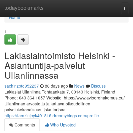
Home
todaybookmarks
Togg
navi
Home
1
Lakiasiaintoimisto Helsinki -
Asiantuntija-palvelut
Ullanlinnassa
sachinzbtq952237
86 days ago
News
Discuss
Lakiasiat Ullanlinna Tehtaankatu 7, 00140 Helsinki, Finland
Phone: 040 364 1057 Website: https://www.avioerohakemus.eu/
Ullanlinnan arvostettu ja kattava oikeudellinen
palvelukokonaisuus, joka tarjoaa
https://tamzinjeyk491816.dreamyblogs.com/profile
Comments
Who Upvoted