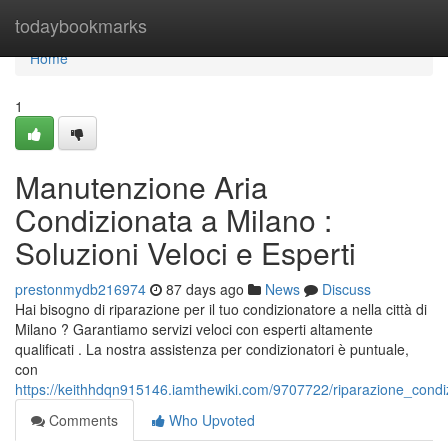
Home
todaybookmarks
Home
1
Manutenzione Aria
Condizionata a Milano :
Soluzioni Veloci e Esperti
prestonmydb216974
87 days ago
News
Discuss
Hai bisogno di riparazione per il tuo condizionatore a nella città di
Milano ? Garantiamo servizi veloci con esperti altamente
qualificati . La nostra assistenza per condizionatori è puntuale,
con
https://keithhdqn915146.iamthewiki.com/9707722/riparazione_condizi
Comments
Who Upvoted