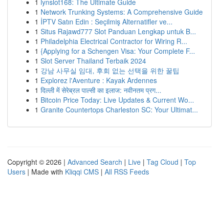
1
lynslot168: The Ultimate Guide
1
Network Trunking Systems: A Comprehensive Guide
1
İPTV Satın Edin : Seçilmiş Alternatifler ve...
1
Situs Rajawd777 Slot Panduan Lengkap untuk B...
1
Philadelphia Electrical Contractor for Wiring R...
1
{Applying for a Schengen Visa: Your Complete F...
1
Slot Server Thailand Terbaik 2024
1
강남 사무실 임대, 후회 없는 선택을 위한 꿀팁
1
Explorez l'Aventure : Kayak Ardennes
1
दिल्ली में सेरेब्रल पाल्सी का इलाज: नवीनतम प्रग...
1
Bitcoin Price Today: Live Updates & Current Wo...
1
Granite Countertops Charleston SC: Your Ultimat...
Copyright © 2026 |
Advanced Search
|
Live
|
Tag Cloud
|
Top
Users
| Made with
Kliqqi CMS
|
All RSS Feeds