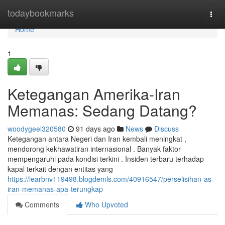
Home
todaybookmarks
Togg
navi
Home
1
Ketegangan Amerika-Iran
Memanas: Sedang Datang?
woodygeel320580
91 days ago
News
Discuss
Ketegangan antara Negeri dan Iran kembali meningkat ,
mendorong kekhawatiran internasional . Banyak faktor
mempengaruhi pada kondisi terkini . Insiden terbaru terhadap
kapal terkait dengan entitas yang
https://learbnv119498.blogdemls.com/40916547/perselisihan-as-
iran-memanas-apa-terungkap
Comments
Who Upvoted