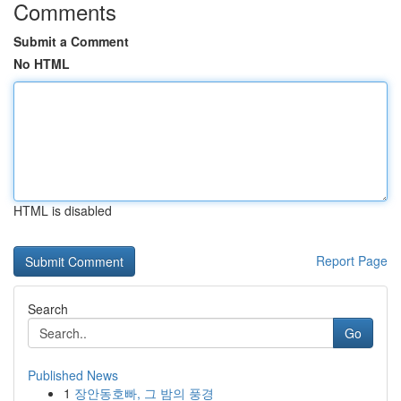
Comments
Submit a Comment
No HTML
HTML is disabled
Report Page
Search
Go
Published News
1
장안동호빠, 그 밤의 풍경