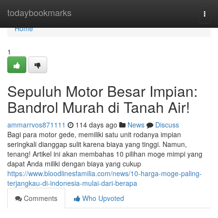
Home
todaybookmarks
Togg
navi
Home
1
Sepuluh Motor Besar Impian:
Bandrol Murah di Tanah Air!
ammarrvos871111
114 days ago
News
Discuss
Bagi para motor gede, memiliki satu unit rodanya impian
seringkali dianggap sulit karena biaya yang tinggi. Namun,
tenang! Artikel ini akan membahas 10 pilihan moge mimpi yang
dapat Anda miliki dengan biaya yang cukup
https://www.bloodlinesfamilia.com/news/10-harga-moge-paling-
terjangkau-di-indonesia-mulai-dari-berapa
Comments
Who Upvoted