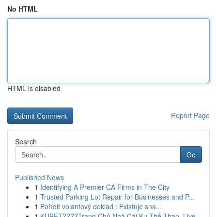
No HTML
HTML is disabled
Report Page
Search
Go
Published News
1
Identifying A Premier CA Firms in The City
1
Trusted Parking Lot Repair for Businesses and P...
1
Pořídit volantový doklad : Existuje sna...
1
KUBET????️Trang Chủ Nhà Cái Ku Thể Thao, Live