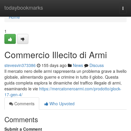
Home
todaybookmarks
Togg
navi
Home
1
Commercio Illecito di Armi
stevesvin373386
155 days ago
News
Discuss
Il mercato nero delle armi rappresenta un problema grave a livello
globale, alimentando guerre e crimine in tutto il globo. Questa
guida completa esplora le dinamiche del traffico illegale di armi,
esaminando le vie
https://mercatoneroarmi.com/prodotto/glock-
17-gen-4/
Comments
Who Upvoted
Comments
Submit a Comment