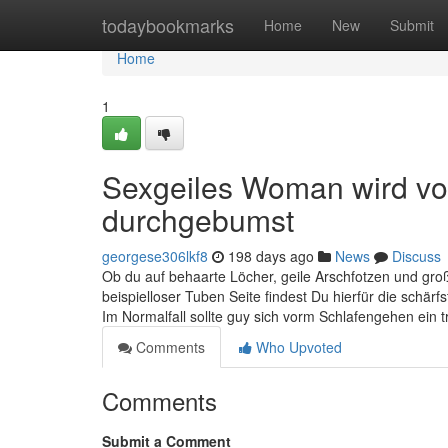
Home
todaybookmarks
Home
New
Submit
Home
1
Sexgeiles Woman wird vo
durchgebumst
georgese306lkf8
198 days ago
News
Discuss
Ob du auf behaarte Löcher, geile Arschfotzen und groß
beispielloser Tuben Seite findest Du hierfür die schär
Im Normalfall sollte guy sich vorm Schlafengehen ein
Comments
Who Upvoted
Comments
Submit a Comment