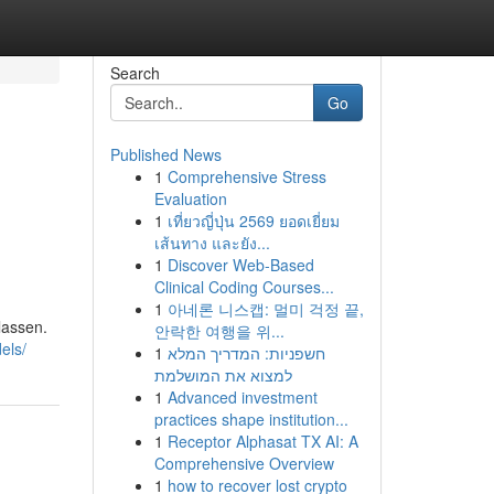
Search
Go
Published News
1
Comprehensive Stress
Evaluation
1
เที่ยวญี่ปุ่น 2569 ยอดเยี่ยม
เส้นทาง และยัง...
1
Discover Web-Based
Clinical Coding Courses...
1
아네론 니스캡: 멀미 걱정 끝,
lassen.
안락한 여행을 위...
els/
1
חשפניות: המדריך המלא
למצוא את המושלמת
1
Advanced investment
practices shape institution...
1
Receptor Alphasat TX AI: A
Comprehensive Overview
1
how to recover lost crypto