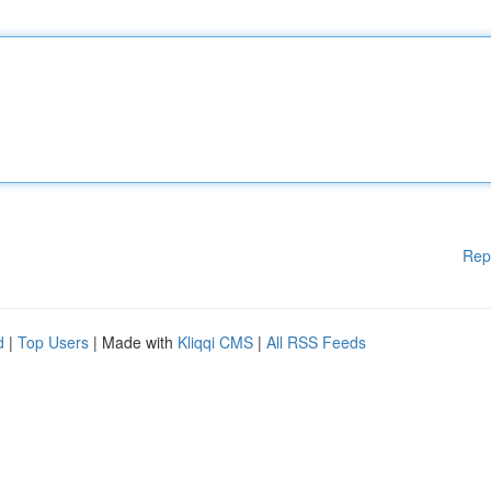
Rep
d
|
Top Users
| Made with
Kliqqi CMS
|
All RSS Feeds