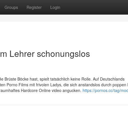
Groups
Register
Login
m Lehrer schonungslos
e Brüste Böcke hast, spielt tatsächlich keine Rolle. Auf Deutschlands
fsten Porno Films mit frivolen Ladys, die sich anstandslos durch poppen 
 traumhaftes Hardcore Online video angucken.
https://pornos.cc/tag/mod