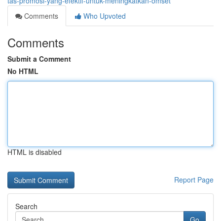
tas-promosi-yang-efektif-untuk-meningkatkan-omset
Comments
Who Upvoted
Comments
Submit a Comment
No HTML
HTML is disabled
Report Page
Search
Go