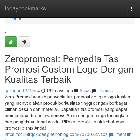
Home
todaybookmarks
Togg
navi
Home
1
Zeropromosi: Penyedia Tas
Promosi Custom Logo Dengan
Kualitas Terbaik
gallagherf271jhc4
199 days ago
News
Discuss
Zero Promosi adalah penyedia tas promosi dengan logo kustom
yang menyediakan produk berkualitas tinggi dengan berbagai
pilihan desain dan material. Dapatkan tas promosi yang dapat
memperkuat brand awareness Anda dengan harga terjangkau
dan pengiriman tepat waktu. Pilihan terbaik untuk kebutuhan
promosi bisnis Anda!
https://collinlrqok.designertoblog.com/70700227/tips-jitu-memilih-