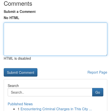
Comments
Submit a Comment
No HTML
HTML is disabled
Report Page
Search
Go
Published News
1
Encountering Criminal Charges in This City ...