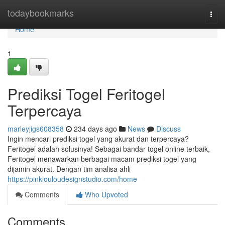
Home
todaybookmarks
Togg
navi
Home
1
Prediksi Togel Feritogel
Terpercaya
marleyjigs608358
234 days ago
News
Discuss
Ingin mencari prediksi togel yang akurat dan terpercaya?
Feritogel adalah solusinya! Sebagai bandar togel online terbaik,
Feritogel menawarkan berbagai macam prediksi togel yang
dijamin akurat. Dengan tim analisa ahli
https://pinklouloudesignstudio.com/home
Comments
Who Upvoted
Comments