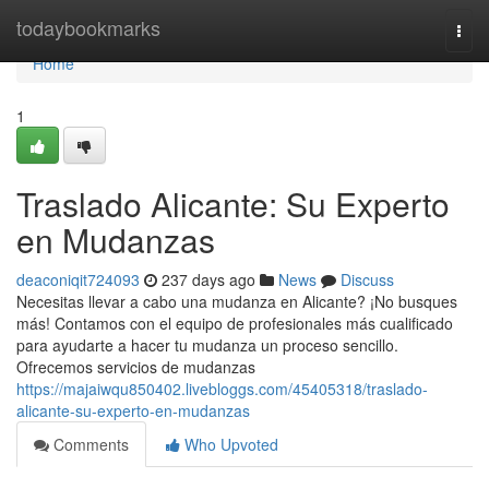
Home
todaybookmarks
Togg
navi
Home
1
Traslado Alicante: Su Experto
en Mudanzas
deaconiqit724093
237 days ago
News
Discuss
Necesitas llevar a cabo una mudanza en Alicante? ¡No busques
más! Contamos con el equipo de profesionales más cualificado
para ayudarte a hacer tu mudanza un proceso sencillo.
Ofrecemos servicios de mudanzas
https://majaiwqu850402.livebloggs.com/45405318/traslado-
alicante-su-experto-en-mudanzas
Comments
Who Upvoted