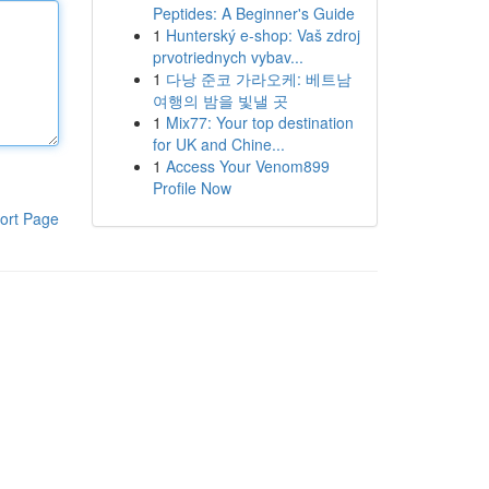
Peptides: A Beginner's Guide
1
Hunterský e-shop: Vaš zdroj
prvotriednych vybav...
1
다낭 준코 가라오케: 베트남
여행의 밤을 빛낼 곳
1
Mix77: Your top destination
for UK and Chine...
1
Access Your Venom899
Profile Now
ort Page