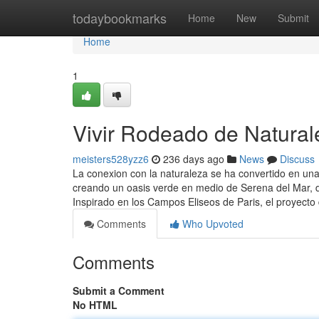
Home
todaybookmarks
Home
New
Submit
Home
1
Vivir Rodeado de Natural
meisters528yzz6
236 days ago
News
Discuss
La conexion con la naturaleza se ha convertido en una
creando un oasis verde en medio de Serena del Mar, d
Inspirado en los Campos Eliseos de Paris, el proyecto
Comments
Who Upvoted
Comments
Submit a Comment
No HTML