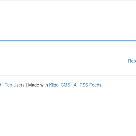
Rep
d
|
Top Users
| Made with
Kliqqi CMS
|
All RSS Feeds