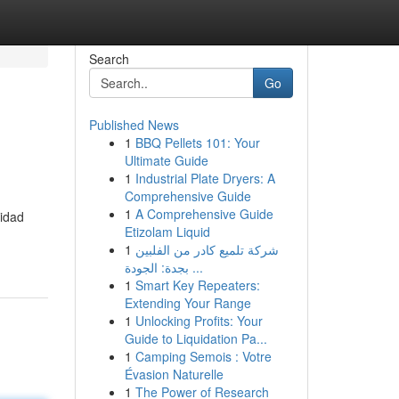
Search
Go
Published News
1
BBQ Pellets 101: Your
Ultimate Guide
1
Industrial Plate Dryers: A
Comprehensive Guide
1
A Comprehensive Guide
sidad
Etizolam Liquid
1
شركة تلميع كادر من الفلبين
بجدة: الجودة ...
1
Smart Key Repeaters:
Extending Your Range
1
Unlocking Profits: Your
Guide to Liquidation Pa...
1
Camping Semois : Votre
Évasion Naturelle
1
The Power of Research