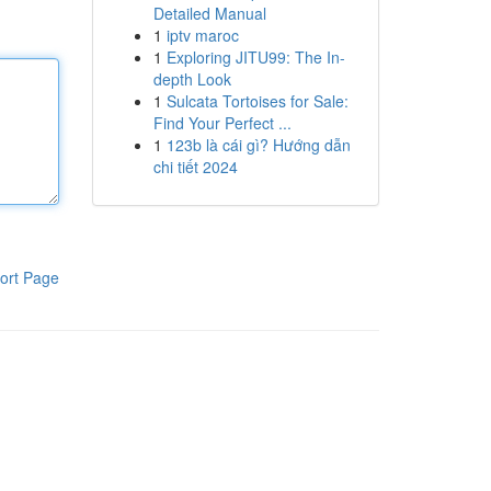
Detailed Manual
1
iptv maroc
1
Exploring JITU99: The In-
depth Look
1
Sulcata Tortoises for Sale:
Find Your Perfect ...
1
123b là cái gì? Hướng dẫn
chi tiết 2024
ort Page