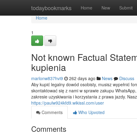
Home
todaybookmarks
Home
New
Submit
Home
1
Not known Factual Statem
kupienia
marlonw837hvi9
262 days ago
News
Discuss
Aby kupić legalny dowód osobisty, musisz wypełnić for
skontaktować się z nami w sprawie zakupu WhatsApp, 
zakresie uzyskiwania i korzystania z prawa jazdy. Na
https://paulw924kfd9.wikissl.com/user
Comments
Who Upvoted
Comments