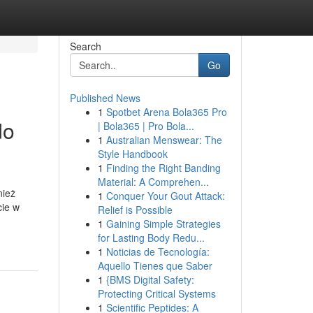
Search
Go
Published News
1
Spotbet Arena Bola365 Pro
do
| Bola365 | Pro Bola...
1
Australian Menswear: The
Style Handbook
1
Finding the Right Banding
Material: A Comprehen...
nież
1
Conquer Your Gout Attack:
cie w
Relief is Possible
1
Gaining Simple Strategies
for Lasting Body Redu...
1
Noticias de Tecnología:
Aquello Tienes que Saber
1
{BMS Digital Safety:
Protecting Critical Systems
1
Scientific Peptides: A