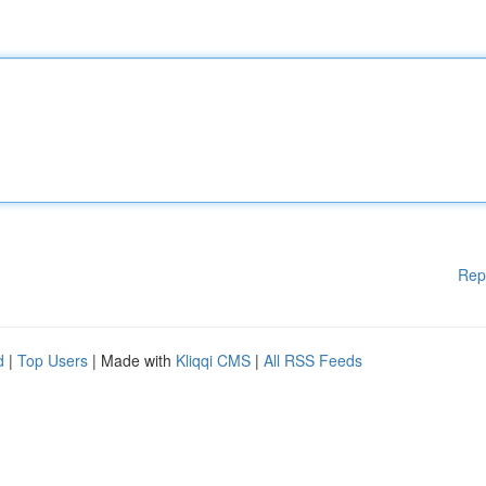
Rep
d
|
Top Users
| Made with
Kliqqi CMS
|
All RSS Feeds