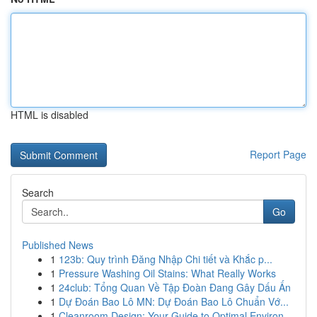
HTML is disabled
Report Page
Search
Go
Published News
1
123b: Quy trình Đăng Nhập Chi tiết và Khắc p...
1
Pressure Washing Oil Stains: What Really Works
1
24club: Tổng Quan Về Tập Đoàn Đang Gây Dấu Ấn
1
Dự Đoán Bao Lô MN: Dự Đoán Bao Lô Chuẩn Vớ...
1
Cleanroom Design: Your Guide to Optimal Environ...