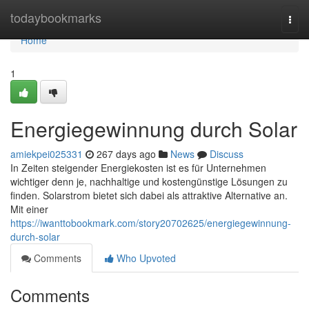
Home
todaybookmarks
Togg
navi
Home
1
Energiegewinnung durch Solar
amiekpei025331
267 days ago
News
Discuss
In Zeiten steigender Energiekosten ist es für Unternehmen
wichtiger denn je, nachhaltige und kostengünstige Lösungen zu
finden. Solarstrom bietet sich dabei als attraktive Alternative an.
Mit einer
https://iwanttobookmark.com/story20702625/energiegewinnung-
durch-solar
Comments
Who Upvoted
Comments