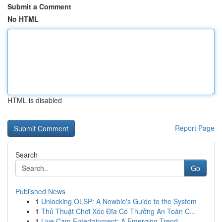
Submit a Comment
No HTML
HTML is disabled
Report Page
Search
Go
Published News
1
Unlocking OLSP: A Newbie's Guide to the System
1
Thủ Thuật Chơi Xóc Đĩa Có Thưởng An Toàn C...
1
Live Cam Entertainment: A Emerging Trend